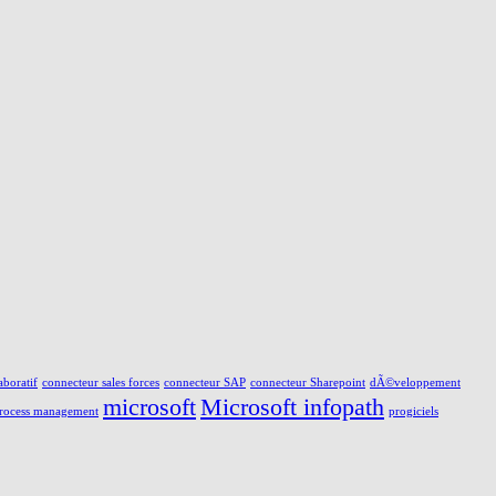
aboratif
connecteur sales forces
connecteur SAP
connecteur Sharepoint
dÃ©veloppement
microsoft
Microsoft infopath
process management
progiciels