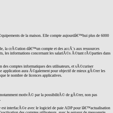
quipements de la maison. Elle compte aujourdâ€™hui plus de 6000
emple, la crÃ©ation dâ€™un compte et des accÃ¨s aux ressources
s, les informations concernant les salariÃ©s Ã©tant rÃ©parties dans
des comptes informatiques des utilisateurs, et sÃ©curiser
elle application aura Ã©galement pour objectif de mieux gÃ©rer les
ue le nombre de licences applicatives.
 notamment motivÃ© par la possibilitÃ© de gÃ©rer, non pas
.
st interfacÃ©e avec le logiciel de paie ADP pour lâ€™actualisation
activation des comptes utilisateurs, avec le serveur de messagerie