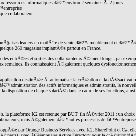
ux ressources informatiques dâ€™environ 2 semaines Ã 2 jours
™entreprise
ue collaborateur
anÃ§aises leaders en matiÃ¨re de vente dâ€™ameublement et dâ€™Ã©
 quelque 260 magasins implantÃ©s partout en France.
on des entrÃ©es et sorties des collaborateurs Ã©taient longs : par ex
ux semaines. Ils connaissaient Ã©galement quelques dysfonctionnement
plication destinÃ©e Ã automatiser la crÃ©ation et la dÃ©sactivation 
dâ€™administration des actifs informatiques et administratifs, la nouv
isposition de chaque salariÃ© dans le cadre de ses fonctions, ainsi q
la plateforme K2 est retenue par BUT, fin fÃ©vrier 2011 : un choix
laborateurs, mais Ã©galement dâ€™autres processus de lâ€™entreprise
ppÃ©e par Orange Business Services avec K2, SharePoint et C#, elle e
s, dÃ©parts), avec lâ€™annuaire Active Directory pour la crÃ©ation/dÃ©s