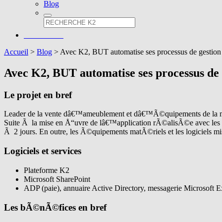
Blog
Accueil
>
Blog
>
Avec K2, BUT automatise ses processus de gestion d
Avec K2, BUT automatise ses processus de g
Le projet en bref
Leader de la vente dâ€™ameublement et dâ€™Ã©quipements de la maison
Suite Ã la mise en Å“uvre de lâ€™application rÃ©alisÃ©e avec les o
Ã 2 jours. En outre, les Ã©quipements matÃ©riels et les logiciels m
Logiciels et services
Plateforme K2
Microsoft SharePoint
ADP (paie), annuaire Active Directory, messagerie Microsoft
Les bÃ©nÃ©fices en bref