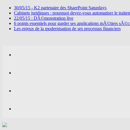
30/05/15 - K2 partenaire des SharePoint Saturdays
Cabinets juridiques : pourquoi devez-vous automatiser le traite
22/05/15 : DÃ©monstration live
6 points essentiels pour garder ses applications mÃ©tiers sÃ
Les enjeux de la modernisation de ses processus financiers