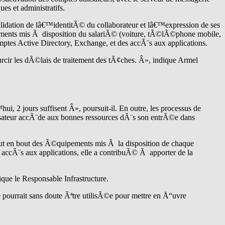
s et administratifs.
alidation de lâ€™identitÃ© du collaborateur et lâ€™expression de ses
ments mis Ã disposition du salariÃ© (voiture, tÃ©lÃ©phone mobile,
tes Active Directory, Exchange, et des accÃ¨s aux applications.
urcir les dÃ©lais de traitement des tÃ¢ches. Â», indique Armel
i, 2 jours suffisent Â», poursuit-il. En outre, les processus de
sateur accÃ¨de aux bonnes ressources dÃ¨s son entrÃ©e dans
out en bout des Ã©quipements mis Ã la disposition de chaque
 accÃ¨s aux applications, elle a contribuÃ© Ã apporter de la
ue le Responsable Infrastructure.
pourrait sans doute Ãªtre utilisÃ©e pour mettre en Å“uvre