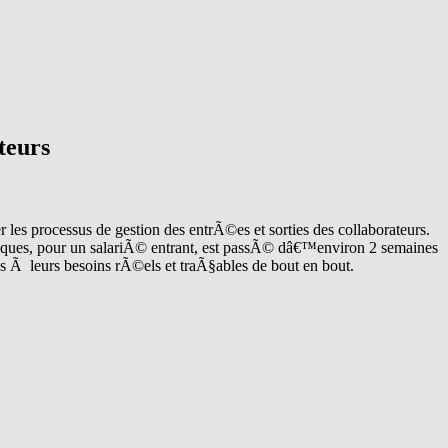
teurs
s processus de gestion des entrÃ©es et sorties des collaborateurs.
iques, pour un salariÃ© entrant, est passÃ© dâ€™environ 2 semaines
s Ã leurs besoins rÃ©els et traÃ§ables de bout en bout.