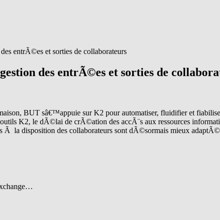
es entrÃ©es et sorties de collaborateurs
estion des entrÃ©es et sorties de collabora
, BUT sâ€™appuie sur K2 pour automatiser, fluidifier et fiabiliser le
utils K2, le dÃ©lai de crÃ©ation des accÃ¨s aux ressources informat
is Ã la disposition des collaborateurs sont dÃ©sormais mieux adaptÃ©
 Exchange…