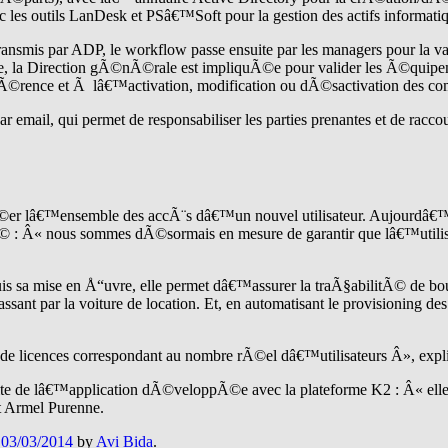
es outils LanDesk et PSâ€™Soft pour la gestion des actifs informatique
ransmis par ADP, le workflow passe ensuite par les managers pour la v
ue, la Direction gÃ©nÃ©rale est impliquÃ©e pour valider les Ã©quipe
hÃ©rence et Ã lâ€™activation, modification ou dÃ©sactivation des comp
mail, qui permet de responsabiliser les parties prenantes et de racco
 crÃ©er lâ€™ensemble des accÃ¨s dâ€™un nouvel utilisateur. Aujourdâ€™hu
Ã© : Â« nous sommes dÃ©sormais en mesure de garantir que lâ€™utili
is sa mise en Å“uvre, elle permet dâ€™assurer la traÃ§abilitÃ© de b
nt par la voiture de location. Et, en automatisant le provisioning des
 licences correspondant au nombre rÃ©el dâ€™utilisateurs Â», expliq
ite de lâ€™application dÃ©veloppÃ©e avec la plateforme K2 : Â« elle 
t Armel Purenne.
n
03/03/2014
by
Avi Bida
.