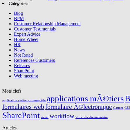
Categories
Blog
BPM
Customer Relationship Management
Customer Testimonials
Expert Advice
Home Wheel
HR
News
Not Rated
References Customers
Releases
SharePoint
Web meeting
Mots clefs
applications mÃ©tiers
application gestion commerciale
formulaires web
formulaire Ã©lectronique
Gartner
GE
SharePoint
workflow
social
workflow documentaire
Articles