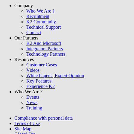
Company
Who We Are ?
Recruitment
K2 Community
Technical Support
Contact
Our Partners
K2 And Microsoft
Integrators Partners
Technology Partners
Resources
Customer Cases
Videos
White Papers | Expert Opinion
Key Features
Experience K2
Who We Are ?
Events
News
Training
Compliance with personal data
Terms of Use
Site Map