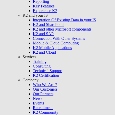
Reporting
Key Features
Experience K2
K2 and your IS
Integration Of Existing Data in your IS
K2 and SharePoint
K2 and other Microsoft components
K2 and SAP
Connection With Other Systems
Mobile & Cloud Computing
K2 Mobile Applications
K2 and Cloud
Services
Training
Consulting
Technical Support
K2 Certification
Company
Who We Are ?
Our Customers
Our Partners
News
Events
Recruitment
K2 Community