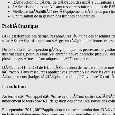
RÃ©duction du dÃ©lai de crÃ©ation des accÃ¨s utilisateurs a
SÃ©curisation des accÃ¨s aux ressources informatiques de lâ€
Meilleure traÃ§abilitÃ© des Ã©quipements dÃ©tenus par chaq
Optimisation de la gestion des licences applicatives
ProblÃ©matique
BUT est devenue ces derniÃ¨res annÃ©es lâ€™une des enseignes fr
salariÃ©s rÃ©partis entre son siÃ¨ge, en rÃ©gion parisienne, et ses
Du fait de la forte dispersion gÃ©ographique, les processus de gesti
informatiques, pour un salariÃ© entrant, pouvait prendre jusqu’Ã de
plusieurs systÃ¨mes informatiques de lâ€™entreprise.
DÃ©but 2011, la DSI de BUT dÃ©cide ainsi de mettre en place une ap
lâ€™accÃ¨s aux ressources applicatives. InterfacÃ©e avec les outils 
Ã©quipements (badge, tÃ©lÃ©phone mobile, PC, voitureâ€¦) mis Ã la d
La solution
Au terme dâ€™un appel dâ€™offre ayant rÃ©uni quatre sociÃ©tÃ©s, 
uniquement le workflow RH de gestion des entrÃ©es/sorties des col
En septembre 2011, lâ€™application est mise en production. DÃ©velo
de la liste collaborateurs (nouveaux arrivants, nouvelles affectation