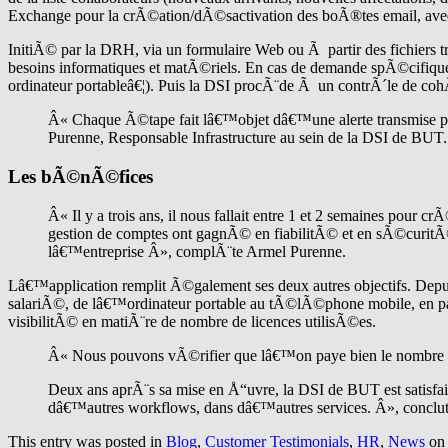
Exchange pour la crÃ©ation/dÃ©sactivation des boÃ®tes email, avec l
InitiÃ© par la DRH, via un formulaire Web ou Ã partir des fichiers t
besoins informatiques et matÃ©riels. En cas de demande spÃ©cifiq
ordinateur portableâ€¦). Puis la DSI procÃ¨de Ã un contrÃ´le de co
Â« Chaque Ã©tape fait lâ€™objet dâ€™une alerte transmise par e
Purenne, Responsable Infrastructure au sein de la DSI de BUT.
Les bÃ©nÃ©fices
Â« Il y a trois ans, il nous fallait entre 1 et 2 semaines pour
gestion de comptes ont gagnÃ© en fiabilitÃ© et en sÃ©curit
lâ€™entreprise Â», complÃ¨te Armel Purenne.
Lâ€™application remplit Ã©galement ses deux autres objectifs. Depu
salariÃ©, de lâ€™ordinateur portable au tÃ©lÃ©phone mobile, en passa
visibilitÃ© en matiÃ¨re de nombre de licences utilisÃ©es.
Â« Nous pouvons vÃ©rifier que lâ€™on paye bien le nombre de
Deux ans aprÃ¨s sa mise en Å“uvre, la DSI de BUT est satisfa
dâ€™autres workflows, dans dâ€™autres services. Â», conclu
This entry was posted in
Blog
,
Customer Testimonials
,
HR
,
News
o