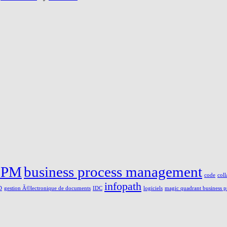
BPM
business process management
code
coll
infopath
D
gestion Ã©lectronique de documents
IDC
logiciels
magic quadrant business 