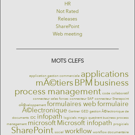
HR
Not Rated
Releases
SharePoint
Web meeting
MOTS CLEFS
applications
application gestion commerciale
mÃ©tiers
BPM
business
process management
code
collaboratif
connecteur sales forces
connecteur SAP
connecteur Sharepoint
formulaires web
formulaire
dÃ©veloppement
Ã©lectronique
Gartner
GED
gestion Ã©lectronique de
infopath
documents
IDC
logiciels
magic quadrant business process
microsoft
Microsoft infopath
management
progiciels
SharePoint
workflow
social
workflow documentaire