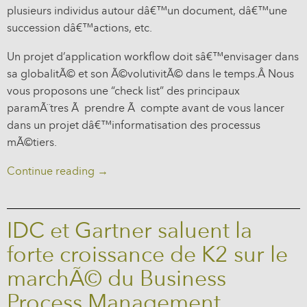
plusieurs individus autour dâ€™un document, dâ€™une
succession dâ€™actions, etc.
Un projet d’application workflow doit sâ€™envisager dans
sa globalitÃ© et son Ã©volutivitÃ© dans le temps.Â Nous
vous proposons une “check list” des principaux
paramÃ¨tres Ã prendre Ã compte avant de vous lancer
dans un projet dâ€™informatisation des processus
mÃ©tiers.
Continue reading
→
IDC et Gartner saluent la
forte croissance de K2 sur le
marchÃ© du Business
Process Management