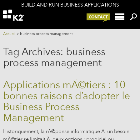
BUILD AND RUN BUSINESS APPLICATIONS
Offers
K2 components
K2 and your IS
Accueil
>
business process management
Services
Tag Archives:
business
Company
process management
Blog
Applications mÃ©tiers : 10
bonnes raisons d’adopter le
Business Process
Management
Historiquement, la rÃ©ponse informatique Ã un besoin
mÃ©tier se limitait Ã deux options : progiciel ou