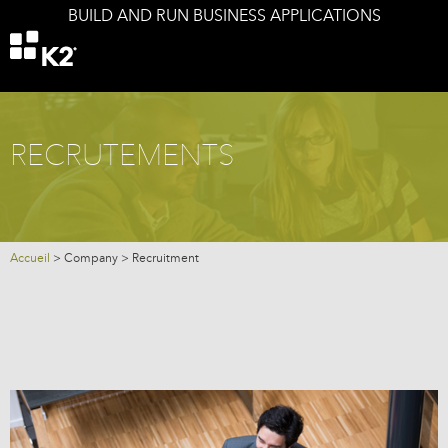
BUILD AND RUN BUSINESS APPLICATIONS
Offers
K2 components
K2 and your IS
Services
RECRUTEMENTS
Company
Blog
Accueil
>
Company
>
Recruitment