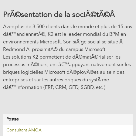
PrÃ©sentation de la sociÃ©tÃ©Â
Avec plus de 3 500 clients dans le monde et plus de 15 ans
dâ€™anciennetÃ©, K2 est le leader mondial du BPM en
environnements Microsoft. Son siÃ¨ge social se situe Ã
Redmond Ã proximitÃ© du campus Microsoft.
Les solutions K2 permettent de dÃ©matÃ©rialiser les
processus mÃ©tiers, en sâ€™appuyant nativement sur les
briques logicielles Microsoft dÃ©ployÃ©es au sein des
entreprises et sur les autres briques du systÃ¨me
dâ€™information (ERP, CRM, GED, SGBD, etc.).
Postes
Consultant AMOA