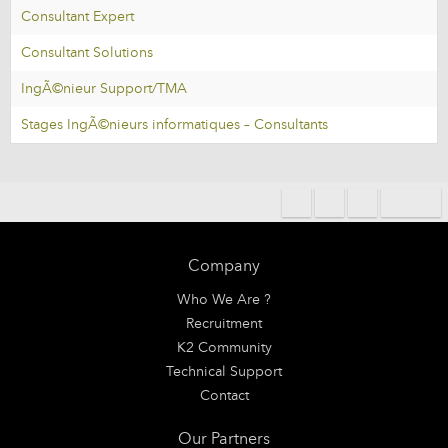
Consultant Expert
Consultant Solutions
IngÃ©nieur Support/TMA
Stages IngÃ©nieurs informatiques – Consultants
Company
Who We Are ?
Recruitment
K2 Community
Technical Support
Contact
Our Partners